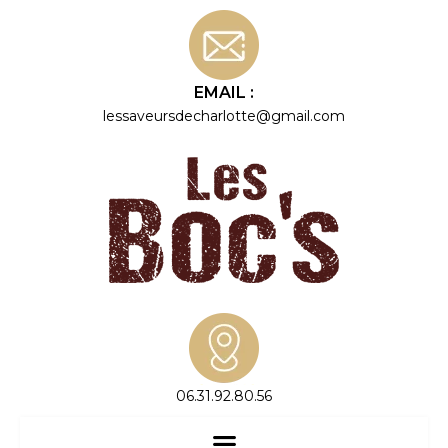
EMAIL :
lessaveursdecharlotte@gmail.com
06.31.92.80.56