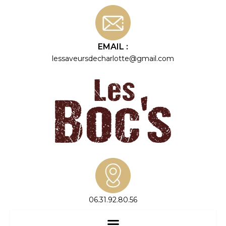
EMAIL :
lessaveursdecharlotte@gmail.com
06.31.92.80.56